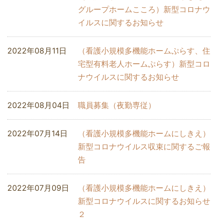
グループホームこころ）新型コロナウ
イルスに関するお知らせ
2022年08月11日
（看護小規模多機能ホームぷらす、住
宅型有料老人ホームぷらす）新型コロ
ナウイルスに関するお知らせ
2022年08月04日
職員募集（夜勤専従）
2022年07月14日
（看護小規模多機能ホームにしきえ）
新型コロナウイルス収束に関するご報
告
2022年07月09日
（看護小規模多機能ホームにしきえ）
新型コロナウイルスに関するお知らせ
２