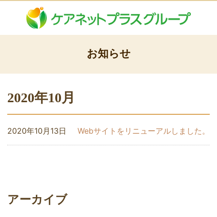
お知らせ
2020年10月
2020年10月13日
Webサイトをリニューアルしました。
アーカイブ