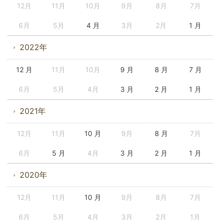
12月
11月
10月
9月
8月
7月
6月
5月
4 月
3月
2月
1 月
2022年
12 月
11月
10月
9 月
8 月
7 月
6月
5月
4月
3 月
2 月
1 月
2021年
12月
11月
10 月
9月
8 月
7月
6月
5 月
4月
3 月
2 月
1 月
2020年
12月
11月
10 月
9月
8月
7月
6月
5月
4月
3月
2月
1月