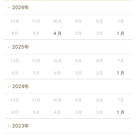
2026年
12月
11月
10月
9月
8月
7月
6月
5月
4 月
3月
2月
1 月
2025年
12月
11月
10月
9月
8月
7月
6月
5月
4月
3月
2月
1 月
2024年
12月
11月
10月
9月
8月
7月
6月
5月
4月
3月
2月
1 月
2023年